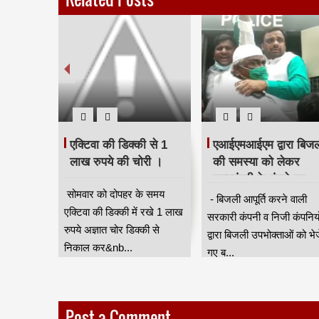
 द्वारा
एक्टिवा की डिक्की से 1
एआईएमआईएम द्वारा बिज
 100
लाख रुपये की चोरी ।
की समस्या को लेकर
त की जगह
मुख्यमंत्री के बंगले का
सोमवार को दोपहर के समय
कराया
घेराव करने के लिए
े रूप में
- बिजली आपूर्ति करने वाली
एक्टिवा की डिक्की में रखे 1 लाख
एकत्रित होने वालों को
सरकारी कंपनी व निजी कंपनियो
रुपये अज्ञात चोर डिक्की से
पुलिस ने लिया हिरासत में
ं जि.प.गट
द्वारा बिजली उपभोक्ताओं को भे
निकाल कर&nb...
गए ब...
Post a Comment