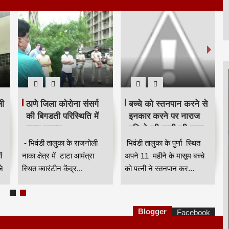
ली
ठाणे जिला कोरोना संसर्ग
बच्चे को स्तनपान करने से
की बिगडती परिस्थिति में
इनकार करने पर नाराज
राज्य शासन
पति ने की पत्नी की हत्या
लापरवाह,क्वारंटीन केंद्र में
।
- भिवंडी तालुका के राजनोली
भिवंडी तालुका के पुर्णा स्थित
मनो चिकित्सक नियुक्त
ं
नाका क्षेत्र में टाटा आमंत्रा
अपने 11 महीने के मासूम बच्चे
 ।
किया जाये __ किरीट
जे
स्थित क्वारंटीन केंद्र...
को पत्नी ने स्तनपान कर...
सोमय्या ।
Blogger
Facebook