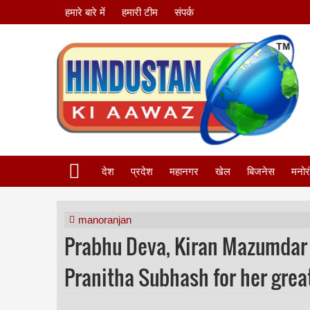
हमारे बारे में
हमारी टीम
संपर्क
देश
प्रदेश
महानगर
खेल
बिजनेस
मनोर
manoranjan
Prabhu Deva, Kiran Mazumdar -
Pranitha Subhash for her grea