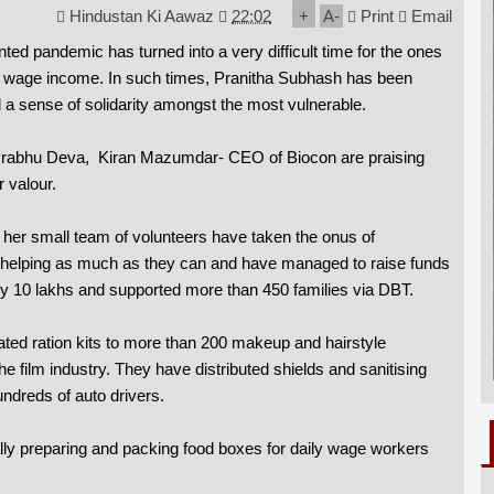
Hindustan Ki Aawaz
22:02
+
A
-
Print
Email
ed pandemic has turned into a very difficult time for the ones
ily wage income. In such times, Pranitha Subhash has been
d a sense of solidarity amongst the most vulnerable.
 Prabhu Deva, Kiran Mazumdar- CEO of Biocon are praising
 valour.
 her small team of volunteers have taken the onus of
 helping as much as they can and have managed to raise funds
ly 10 lakhs and supported more than 450 families via DBT.
ted ration kits to more than 200 makeup and hairstyle
he film industry. They have distributed shields and sanitising
ndreds of auto drivers.
ally preparing and packing food boxes for daily wage workers