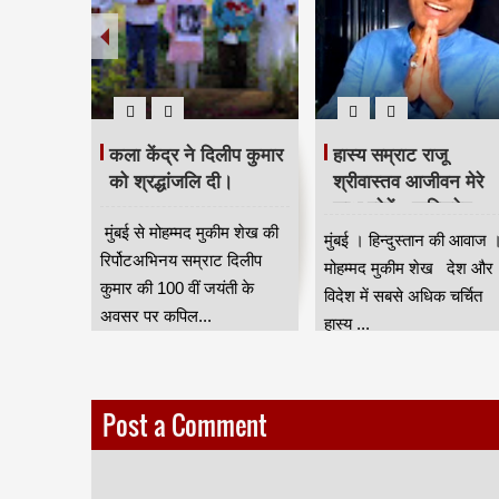
े बेहतरीन
कला केंद्र ने दिलीप कुमार
हास्य सम्राट राजू
लिया
को श्रद्धांजलि दी।
श्रीवास्तव आजीवन मेरे
साथ रहेगें - कपिलदेव
मानखुर्द
मुंबई से मोहम्मद मुकीम शेख की
खरवार
मुंबई । हिन्दुस्तान की आवाज 
कांग्रेस
रिर्पोटअभिनय सम्राट दिलीप
मोहम्मद मुकीम शेख देश और
र्यालय के
कुमार की 100 वीं जयंती के
विदेश में सबसे अधिक चर्चित
अवसर पर कपिल...
हास्य ...
Post a Comment