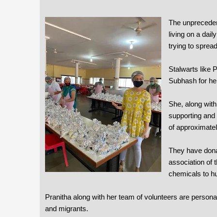
The unprecedent
living on a da
trying to sprea
Stalwarts like
Subhash for her
She, along with
supporting and
of approximate
They have dona
association of t
chemicals to hu
Pranitha along with her team of volunteers are person
and migrants.