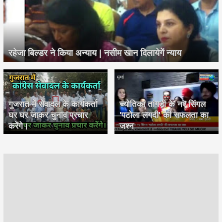
रहेजा बिल्डर ने किया अन्याय | नसीम खान दिलायेगें न्याय
गुजरात में सेवादल के कार्यकर्ता
ज्योतिका तांगड़ी के नए सिंगल
घर घर जाकर चुनाव प्रचार
'पटोला लगदी' की सफलता का
करेंगे।
जश्न