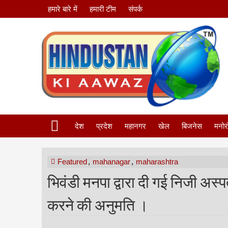
हमारे बारे में
हमारी टीम
संपर्क
देश
प्रदेश
महानगर
खेल
बिजनेस
मनोर
Featured
,
mahanagar
,
maharashtra
भिवंडी मनपा द्वारा दी गई निजी अस
करने की अनुमति ।