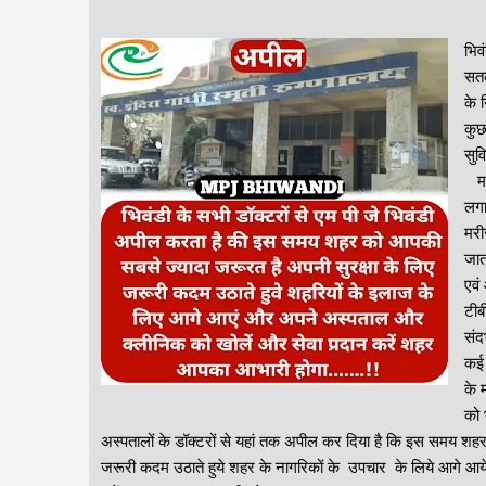
भिव
सतर
के 
कुछ
सुव
मनप
लगा
मरी
जात
एवं
टीब
संद
कई 
के 
को 
अस्पतालों के डॉक्टरों से यहां तक अपील कर दिया है कि इस समय शहर
जरूरी कदम उठाते हुये शहर के नागरिकों के उपचार के लिये आगे आये