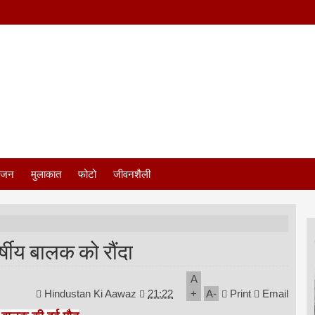
ंजन
मुलाकात
फोटो
जीवनशैली
र्षीय बालक को रौंदा
A
Hindustan Ki Aawaz
21:22
+
A
-
Print
Email