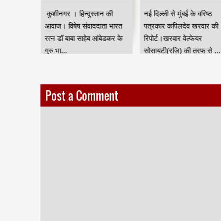
ान की आवाज
कुशीनगर । हिन्दुस्तान की
नई दिल्ली से मुंबई के वरिष्ठ
जन जाति
आवाज। विषेष संवाददाता भारत
पत्रकार कपिलदेव खरवार की
ुर) की तरफ
रत्न डॉ बाबा साहेब आंबेडकर के
रिपोर्ट।खरवार वेल्फेयर
गुरु भा...
सोसायटी(रजि) की तरफ से ...
Post a Comment