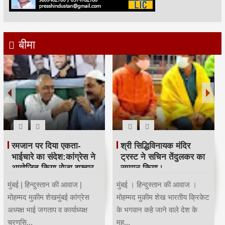
बीमा
रमजान पर दिया एकता-
श्री सिद्धिविनायक मंदिर
भाईचारे का संदेश:कांग्रेस ने
ट्रस्ट ने सचिन तेंदुलकर का
आयोजित किया रोजा इफ्तार
सम्मान किया।
मुंबई | हिन्दुस्तान की आवाज |
मुंबई । हिन्दुस्तान की आवाज ।
मोहम्मद मुकीम शेखमुंबई कांग्रेस
मोहम्मद मुकीम शेख भारतीय क्रिकेट
अध्यक्ष भाई जगताप व कार्याध्यक्ष
के भगवान कहे जाने वाले देश के
चरणसि...
मह...