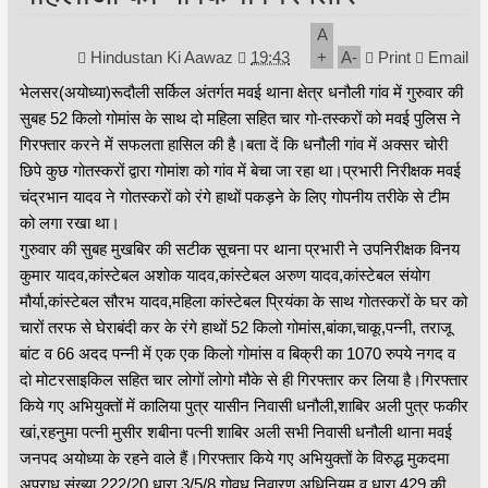
A
Hindustan Ki Aawaz
19:43
+
A
-
Print
Email
भेलसर(अयोध्या)रूदौली सर्किल अंतर्गत मवई थाना क्षेत्र धनौली गांव में गुरुवार की
सुबह 52 किलो गोमांस के साथ दो महिला सहित चार गो-तस्करों को मवई पुलिस ने
गिरफ्तार करने में सफलता हासिल की है।बता दें कि धनौली गांव में अक्सर चोरी
छिपे कुछ गोतस्करों द्वारा गोमांश को गांव में बेचा जा रहा था।प्रभारी निरीक्षक मवई
चंद्रभान यादव ने गोतस्करों को रंगे हाथों पकड़ने के लिए गोपनीय तरीके से टीम
को लगा रखा था।
गुरुवार की सुबह मुखबिर की सटीक सूचना पर थाना प्रभारी ने उपनिरीक्षक विनय
कुमार यादव,कांस्टेबल अशोक यादव,कांस्टेबल अरुण यादव,कांस्टेबल संयोग
मौर्या,कांस्टेबल सौरभ यादव,महिला कांस्टेबल प्रियंका के साथ गोतस्करों के घर को
चारों तरफ से घेराबंदी कर के रंगे हाथों 52 किलो गोमांस,बांका,चाकू,पन्नी, तराजू
बांट व 66 अदद पन्नी में एक एक किलो गोमांस व बिक्री का 1070 रुपये नगद व
दो मोटरसाइकिल सहित चार लोगों लोगो मौके से ही गिरफ्तार कर लिया है।गिरफ्तार
किये गए अभियुक्तों में कालिया पुत्र यासीन निवासी धनौली,शाबिर अली पुत्र फकीर
खां,रहनुमा पत्नी मुसीर शबीना पत्नी शाबिर अली सभी निवासी धनौली थाना मवई
जनपद अयोध्या के रहने वाले हैं।गिरफ्तार किये गए अभियुक्तों के विरुद्ध मुकदमा
अपराध संख्या 222/20 धारा 3/5/8 गोवध निवारण अधिनियम व धारा 429 की