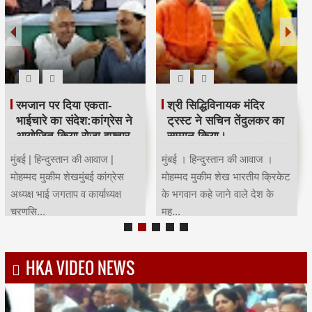
रमजान पर दिया एकता-
श्री सिद्धिविनायक मंदिर
भाईचारे का संदेश:कांग्रेस ने
ट्रस्ट ने सचिन तेंदुलकर का
आयोजित किया रोजा इफ्तार
सम्मान किया।
मुंबई | हिन्दुस्तान की आवाज |
मुंबई । हिन्दुस्तान की आवाज ।
मोहम्मद मुकीम शेखमुंबई कांग्रेस
मोहम्मद मुकीम शेख भारतीय क्रिकेट
अध्यक्ष भाई जगताप व कार्याध्यक्ष
के भगवान कहे जाने वाले देश के
चरणसि...
मह...
HKA VIDEO NEWS