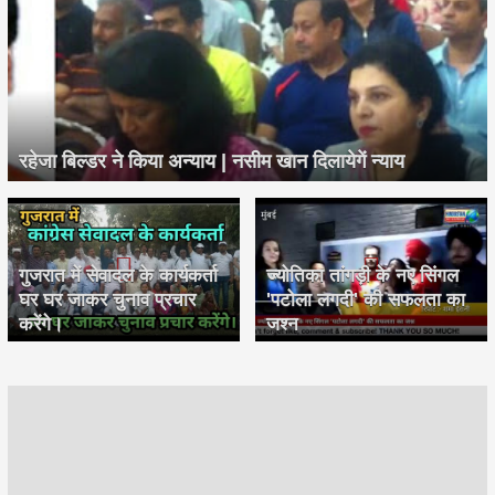
रहेजा बिल्डर ने किया अन्याय | नसीम खान दिलायेगें न्याय
गुजरात में सेवादल के कार्यकर्ता
ज्योतिका तांगड़ी के नए सिंगल
घर घर जाकर चुनाव प्रचार
'पटोला लगदी' की सफलता का
करेंगे।
जश्न