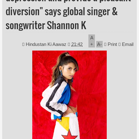
diversion" says global singer &
songwriter Shannon K
A
Hindustan Ki Aawaz
21:42
+
A
-
Print
Email