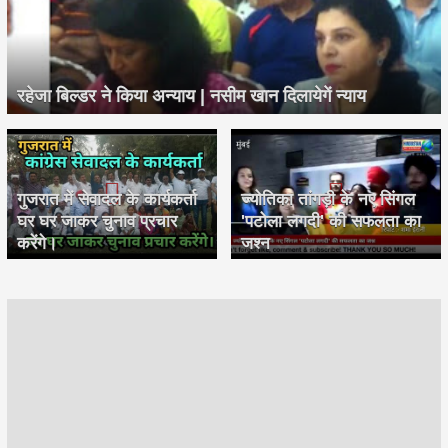
रहेजा बिल्डर ने किया अन्याय | नसीम खान दिलायेगें न्याय
गुजरात में सेवादल के कार्यकर्ता
ज्योतिका तांगड़ी के नए सिंगल
घर घर जाकर चुनाव प्रचार
'पटोला लगदी' की सफलता का
करेंगे।
जश्न