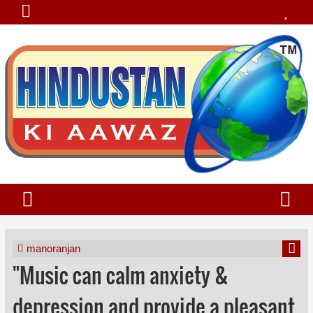
manoranjan
"Music can calm anxiety &
depression and provide a pleasant