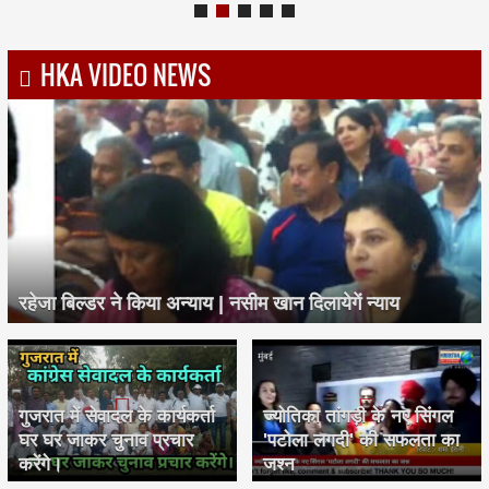
HKA VIDEO NEWS
रहेजा बिल्डर ने किया अन्याय | नसीम खान दिलायेगें न्याय
गुजरात में सेवादल के कार्यकर्ता
ज्योतिका तांगड़ी के नए सिंगल
घर घर जाकर चुनाव प्रचार
'पटोला लगदी' की सफलता का
करेंगे।
जश्न