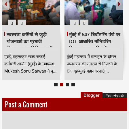
स्वच्छता कर्मियों से जुड़ी
मुंबई में 547 डिवॉटरिंग पंपों पर
योजनाओं का प्रभावी
IOT आधारित मॉनिटरिंग
क्रियान्वयन सुनिश्चित करें —
सिस्टम लागू, बारिश में
महाराष्ट्र राज्य सफाई
जलभराव नियंत्रण होगा
मुंबई, महाराष्ट्र राज्य सफाई
मुंबई महानगर में मानसून के दौरान
कर्मचारी आयोग के उपाध्यक्ष
अधिक प्रभावी
कर्मचारी आयोग (मुंबई) के उपाध्यक्ष
जलभराव की समस्या से निपटने के
मुकेश सोनू सरवान HKA
Mukesh Sonu Sarwan ने बृ...
लिए बृहन्मुंबई महानगरपालि...
Blogger
Facebook
Post a Comment