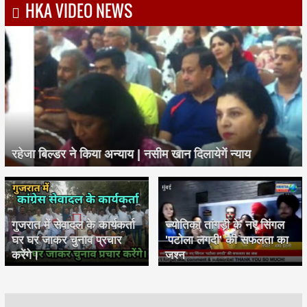
HKA VIDEO NEWS
रहेजा बिल्डर ने किया अन्याय | नसीम खान दिलायेगें न्याय
गुजरात में सेवादल के कार्यकर्ता
ज्योतिका तांगड़ी के नए सिंगल
घर घर जाकर चुनाव प्रचार
'पटोला लगदी' की सफलता का
करेंगे।
जश्न