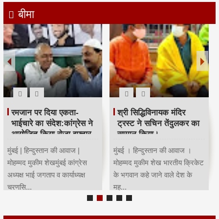
बीमा
रमजान पर दिया एकता-
श्री सिद्धिविनायक मंदिर
भाईचारे का संदेश:कांग्रेस ने
ट्रस्ट ने सचिन तेंदुलकर का
आयोजित किया रोजा इफ्तार
सम्मान किया।
मुंबई | हिन्दुस्तान की आवाज |
मुंबई । हिन्दुस्तान की आवाज ।
मोहम्मद मुकीम शेखमुंबई कांग्रेस
मोहम्मद मुकीम शेख भारतीय क्रिकेट
अध्यक्ष भाई जगताप व कार्याध्यक्ष
के भगवान कहे जाने वाले देश के
चरणसि...
मह...