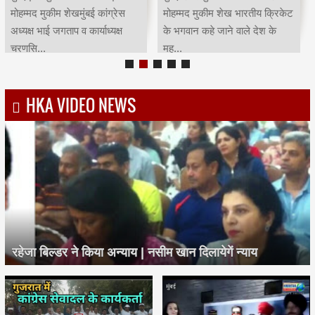
मोहम्मद मुकीम शेखमुंबई कांग्रेस
मोहम्मद मुकीम शेख भारतीय क्रिकेट
अध्यक्ष भाई जगताप व कार्याध्यक्ष
के भगवान कहे जाने वाले देश के
चरणसि...
मह...
HKA VIDEO NEWS
रहेजा बिल्डर ने किया अन्याय | नसीम खान दिलायेगें न्याय