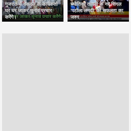
गुजरात में सेवादल के कार्यकर्ता
ज्योतिका तांगड़ी के नए सिंगल
घर घर जाकर चुनाव प्रचार
'पटोला लगदी' की सफलता का
करेंगे।
जश्न