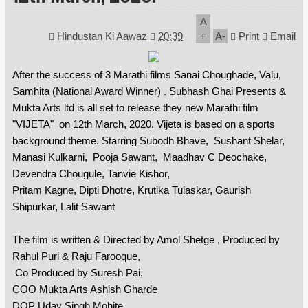
A
Hindustan Ki Aawaz
20:39
+
A
-
Print
Email
After the success of 3 Marathi films Sanai Choughade, Valu,
Samhita (National Award Winner) . Subhash Ghai Presents &
Mukta Arts ltd is all set to release they new Marathi film
"VIJETA" on 12th March, 2020. Vijeta is based on a sports
background theme. Starring Subodh Bhave, Sushant Shelar,
Manasi Kulkarni, Pooja Sawant, Maadhav C Deochake,
Devendra Chougule, Tanvie Kishor,
Pritam Kagne, Dipti Dhotre, Krutika Tulaskar, Gaurish
Shipurkar, Lalit Sawant
The film is written & Directed by Amol Shetge , Produced by
Rahul Puri & Raju Farooque,
Co Produced by Suresh Pai,
COO Mukta Arts Ashish Gharde
DOP Uday Singh Mohite,