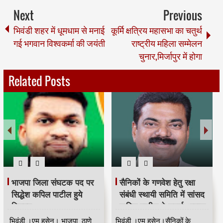
Next
Previous
भिवंडी शहर में धूमधाम से मनाई
कूर्मि क्षत्रिय महासभा का चतुर्थ
गई भगवान विश्वकर्मा की जयंती
राष्ट्रीय महिला सम्मेलन
चुनार,मिर्जापुर में होगा
Related Posts
भाजपा जिला संघटक पद पर
सैनिकों के गणवेश हेतु रक्षा
सिद्धेश कपिल पाटील हुये
संबंधी स्थायी समिति में सांसद
नियुक्त
कपिल पाटील ने उठाई आवाज
भिवंडी ।एम हुसेन। भाजपा ठाणे
भिवंडी ।एम हुसेन।सैनिकों के