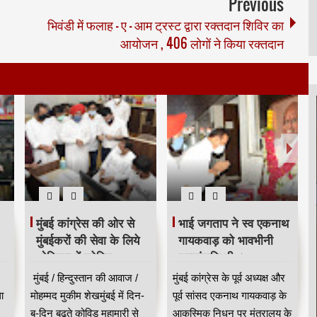
Previous
भिवंडी में फलाह - ए - आम ट्रस्ट द्वारा रक्तदान शिविर का
आयोजन , 406 लोगों ने किया रक्तदान
अल्पसंख्यक विकास व
Dargah Sharif Me
सशक्तिकरण संस्था व
karamati Hair oil
घाटकोपर पोलीस ठाणे के
karamat jaan kar
संयुक्त तत्वावधान में नशा
sab hairan | दरगाह
मुंबई | हिन्दुस्तान की आवाज |
भिलाई | हिन्दुस्तान की आवाज |
म
मुक्ति अभियान
शरीफ में करामाती बालो का
मोहम्मद मुकीम शेख मुंबई,
मोहम्मद मुकीम शेखदोस्तो आज मैं
तेल😍
अल्पसंख्यक विकास व
अल्लाह के एक वली की दरगाह