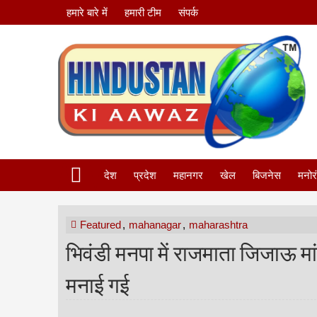
हमारे बारे में
हमारी टीम
संपर्क
देश
प्रदेश
महानगर
खेल
बिजनेस
मनोर
Featured
,
mahanagar
,
maharashtra
भिवंडी मनपा में राजमाता जिजाऊ मां
मनाई गई