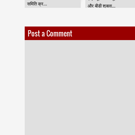
सोसायटी(रजि) की तरफ से न
सोसायटी(रजि) की तरफ से ...
दिल्...
Post a Comment