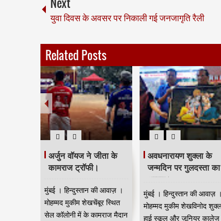
Next
युवा दिवस के अवसर पर निकाली गई जनजागृति रैली
Related Posts
मजिंदर खरवार ने संगठन
खरवार सोसायटी का स्नेह
को मजबूत बनाने की अपील
सम्मेलन सम्पन्न।
की।
नई दिल्ली । हिन्दुस्तान की
नई दिल्ली से मुंबई के वरिष्ठ
आवाज़ । विशेष
पत्रकार कपिलदेव खरवार की
संवाददाता खरवार वेल्फेयर
रिपोर्ट।खरवार वेल्फेयर