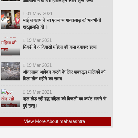
ओशिवरा में कोविड हॉटलाइन सेंटर शुरू किया
01
May
2021
भाई जगताप ने स्व एकनाथ गायकवाड़ को भावभीनी
श्रद्धांजलि दी ।
19
Mar
2021
भिवंडी में आदिवासी महिला की गला दबाकर हत्या
19
Mar
2021
ऑनलाइन आवेदन करने के लिए पावरलूम मालिकों को
मिला तीन महीने का समय
19
Mar
2021
फूल तोड़ रही वृद्ध महिला को बिजली का करंट लगने से
हुई मृत्यु।
View More About maharashtra