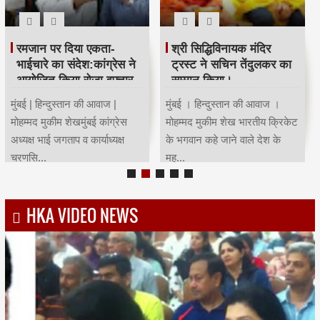
रमजान पर दिया एकता-
श्री सिद्धिविनायक मंदिर
भाईचारे का संदेश:कांग्रेस ने
ट्रस्ट ने सचिन तेंदुलकर का
आयोजित किया रोजा इफ्तार
सम्मान किया।
मुंबई | हिन्दुस्तान की आवाज |
मुंबई । हिन्दुस्तान की आवाज ।
मोहम्मद मुकीम शेखमुंबई कांग्रेस
मोहम्मद मुकीम शेख भारतीय क्रिकेट
अध्यक्ष भाई जगताप व कार्याध्यक्ष
के भगवान कहे जाने वाले देश के
चरणसि...
मह...
HKA VIDEO NEWS