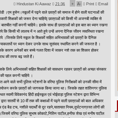
Hindustan Ki Aawaz
21:36
+
A
-
Print
Email
ंडी ।एम हुसेन।स्कूलों में पढ़ने वाले छात्रों को समाज में होने वाली घटनाओं की
कारी शिक्षकों को जरूर देना चाहिये| छात्राओं को किसी भी अजनबी व्यक्ति से
 बातचीत नहीं करनी चाहिये। इसके साथ ही छात्राओं को इस बात का ध्यान रखना
िये कि किसी भी लालच में न आते हुये उन्हें अपना दैनिक जीवन व्यवस्थित रखना
िये ।जिसके लिये स्कूल के शिक्षकों सहित अभिभावकों को छात्रों के दैनिक
ियाकलापों पर ध्यान देकर उनके साथ सुसंवाद स्थापित करने की जरूरत है ।
के कारण अनेकों बार बच्चे गलत दिशा में जाकर नशे तक का शिकार होकर
ाध की तरफ बढ़ जाते हैं।
के लिये अभिभावकों सहित शिक्षकों को सावधान रहकर छात्रों को अच्छा संस्कार
े की पहल करनी चाहिये ।
त आने वाले सभी पुलिस स्टेशनों के वरिष्ठ पुलिस निरीक्षकों को उनकी सीमा में
 का आयोजन करके छात्रों को जागरूक किया जाना था। जिसके तहत शांतिनगर पुलिस
त स्वामी विवेकानंद हिंदी हाईस्कूल एवं भोईवाड़ा पुलिस स्टेशन द्वारा विभिन्न
द्वारा सातवीं से 10 वीं तक की कक्षाओं में पढ़ने वाली छात्राओं को बाल अधिकार
एंड बैड टच, नशीले पदार्थों से दूर रहने,यातायात नियम,दुर्घटनाग्रस्त लोगों की
।जिसमें वरिष्ठ पुलिस सुभाष कोकाटे,नितिन पाटील,हनीफ शेख एवं मनीष पाटील