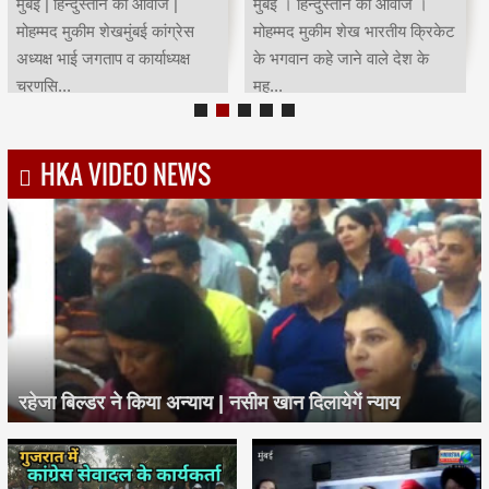
मुंबई | हिन्दुस्तान की आवाज |
मुंबई । हिन्दुस्तान की आवाज ।
मोहम्मद मुकीम शेखमुंबई कांग्रेस
मोहम्मद मुकीम शेख भारतीय क्रिकेट
अध्यक्ष भाई जगताप व कार्याध्यक्ष
के भगवान कहे जाने वाले देश के
चरणसि...
मह...
HKA VIDEO NEWS
रहेजा बिल्डर ने किया अन्याय | नसीम खान दिलायेगें न्याय