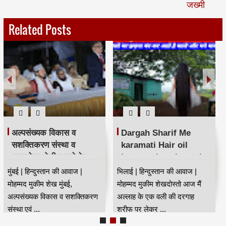
जख्मी
Related Posts
अल्पसंख्यक विकास व
Dargah Sharif Me
सशक्तिकरण संस्था व
karamati Hair oil
घाटकोपर पोलीस ठाणे के
karamat jaan kar sab
संयुक्त तत्वावधान में नशा
hairan | दरगाह शरीफ में
मुंबई | हिन्दुस्तान की आवाज |
भिलाई | हिन्दुस्तान की आवाज |
मुक्ति अभियान
करामाती बालो का तेल😍
मोहम्मद मुकीम शेख मुंबई,
मोहम्मद मुकीम शेखदोस्तो आज मैं
अल्पसंख्यक विकास व सशक्तिकरण
अल्लाह के एक वली की दरगाह
संस्था एवं ...
शरीफ पर लेकर ...