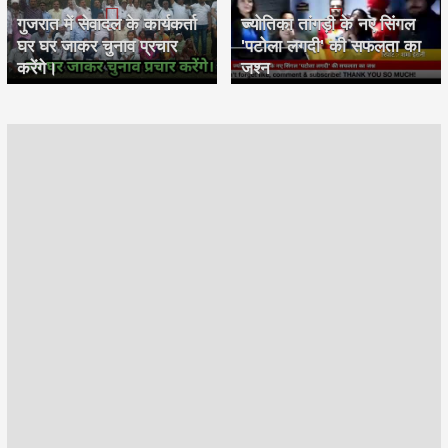
गुजरात में सेवादल के कार्यकर्ता
ज्योतिका तांगड़ी के नए सिंगल
घर घर जाकर चुनाव प्रचार
'पटोला लगदी' की सफलता का
करेंगे।
जश्न