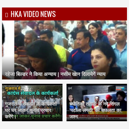
HKA VIDEO NEWS
रहेजा बिल्डर ने किया अन्याय | नसीम खान दिलायेगें न्याय
गुजरात में सेवादल के कार्यकर्ता
ज्योतिका तांगड़ी के नए सिंगल
घर घर जाकर चुनाव प्रचार
'पटोला लगदी' की सफलता का
करेंगे।
जश्न