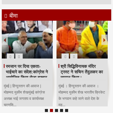
बीमा
रमजान पर दिया एकता-
श्री सिद्धिविनायक मंदिर
भाईचारे का संदेश:कांग्रेस ने
ट्रस्ट ने सचिन तेंदुलकर का
आयोजित किया रोजा इफ्तार
सम्मान किया।
मुंबई | हिन्दुस्तान की आवाज |
मुंबई । हिन्दुस्तान की आवाज ।
मोहम्मद मुकीम शेखमुंबई कांग्रेस
मोहम्मद मुकीम शेख भारतीय क्रिकेट
अध्यक्ष भाई जगताप व कार्याध्यक्ष
के भगवान कहे जाने वाले देश के
चरणसि...
मह...