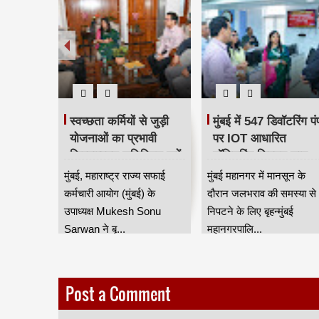
 से
स्वच्छता कर्मियों से जुड़ी
मुंबई में 547 डिवॉटरिंग पंप
जठार की
योजनाओं का प्रभावी
पर IOT आधारित
क्रियान्वयन सुनिश्चित करें
मॉनिटरिंग सिस्टम लागू,
स्थ्य और
— महाराष्ट्र राज्य सफाई
बारिश में जलभराव नियंत्
 शांताराम
मुंबई, महाराष्ट्र राज्य सफाई
मुंबई महानगर में मानसून के
ार प्रमुख
कर्मचारी आयोग के उपाध्यक्ष
होगा अधिक प्रभावी
ी महापौर
कर्मचारी आयोग (मुंबई) के
दौरान जलभराव की समस्या से
मुकेश सोनू सरवान HKA
ा मुलाकात
उपाध्यक्ष Mukesh Sonu
निपटने के लिए बृहन्मुंबई
Sarwan ने बृ...
महानगरपालि...
Post a Comment