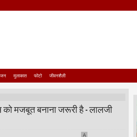
ंजन
मुलाकात
फोटो
जीवनशैली
ेस को मजबूत बनाना जरूरी है - लालजी
A