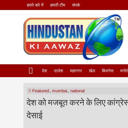
हमारे बारे में
हमारी टीम
संपर्क
देश
प्रदेश
महानगर
खेल
बिजनेस
मनोर
Featured
,
mumbai
,
national
देश को मजबूत करने के लिए कांग्र
देसाई