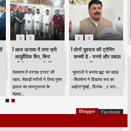
ों
आज ऊनावा में लगा फ्री
दोनों युवराज की ट्रेनिंग
आयुर्वेदिक कैंप, बिना
कच्ची है - मनसे और उबाठा
ऑपरेशन इलाज के लिए
पर साधा निशाना - राहुल
रण
उमड़ी भीड़ HKA
शेवाले
मेहसाणा में दरगाह ट्रस्ट की
युवराजों ने बनाया झूट का पहाड़
पहल, सैकड़ों मरीजों ने लिया मुफ्त
- शिवसेना ने दिखाया सच का
इलाज का लाभगुजरात के
आईना*मुंबई , दिनांक , ३ जन...
मेहसा...
Blogger
Facebook