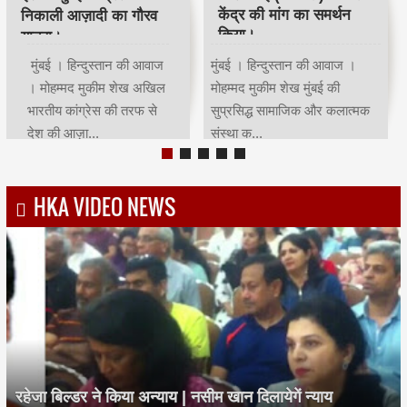
भाईचारे का संदेश:कांग्रेस ने
ट्रस्ट ने सचिन तेंदुलकर का
आयोजित किया रोजा इफ्तार
सम्मान किया।
मुंबई | हिन्दुस्तान की आवाज |
मुंबई । हिन्दुस्तान की आवाज ।
मोहम्मद मुकीम शेखमुंबई कांग्रेस
मोहम्मद मुकीम शेख भारतीय क्रिकेट
अध्यक्ष भाई जगताप व कार्याध्यक्ष
के भगवान कहे जाने वाले देश के
चरणसि...
मह...
HKA VIDEO NEWS
रहेजा बिल्डर ने किया अन्याय | नसीम खान दिलायेगें न्याय