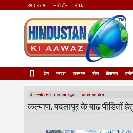
हमारे बारे में
हमारी टीम
संपर्क
देश
प्रदेश
महानगर
खेल
बिजनेस
मनोर
Featured
,
mahanagar
,
maharashtra
कल्याण, बदलापूर के बाढ पीडितों हेत