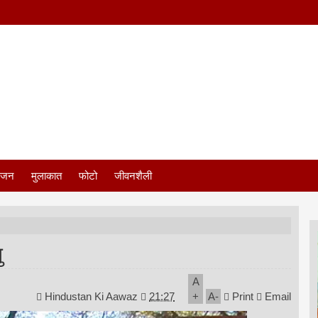
ंजन
मुलाकात
फोटो
जीवनशैली
ु
A
Hindustan Ki Aawaz
21:27
+
A
-
Print
Email