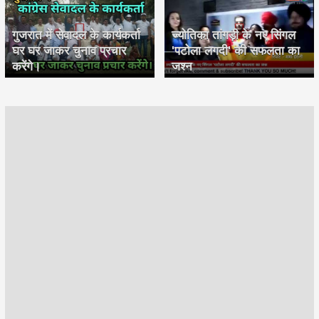
गुजरात में सेवादल के कार्यकर्ता
ज्योतिका तांगड़ी के नए सिंगल
घर घर जाकर चुनाव प्रचार
'पटोला लगदी' की सफलता का
करेंगे।
जश्न