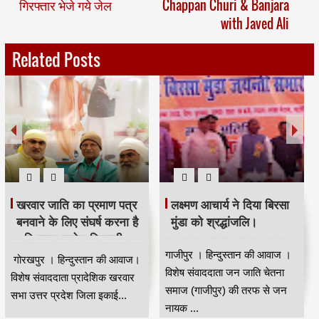
गिरफ्तार भेजे गये जेल
Chappan Churi & Banjara
with Javed Ali
Related Posts
भदंत ज्ञानेश्वर की 88 वीं
मजिंदर खरवार ने संगठन को
जयंती धूम धाम से मनाई गई।
मजबूत बनाने की अपील की।
कुशीनगर । हिन्दुस्तान की आवाज।
नई दिल्ली से मुंबई के वरिष्ठ पत्रकार
विषेष संवाददाता भारत रत्न डॉ बाबा
कपिलदेव खरवार की रिपोर्ट।खरवार
साहेब आंबेडकर के गुरु भा...
वेल्फेयर सोसायटी(रजि) की तरफ से
...