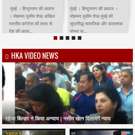
मुंबई | हिन्दुस्तान की आवाज |
मुंबई । हिन्दुस्तान की आवाज ।
मोहम्मद मुकीम शेखमुंबई कांग्रेस
मोहम्मद मुकीम शेख भारतीय क्रिकेट
अध्यक्ष भाई जगताप व कार्याध्यक्ष
के भगवान कहे जाने वाले देश के
चरणसि...
मह...
HKA VIDEO NEWS
रहेजा बिल्डर ने किया अन्याय | नसीम खान दिलायेगें न्याय