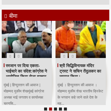
बीमा
रमजान पर दिया एकता-
श्री सिद्धिविनायक मंदिर
भाईचारे का संदेश:कांग्रेस ने
ट्रस्ट ने सचिन तेंदुलकर का
आयोजित किया रोजा इफ्तार
सम्मान किया।
मुंबई | हिन्दुस्तान की आवाज |
मुंबई । हिन्दुस्तान की आवाज ।
मोहम्मद मुकीम शेखमुंबई कांग्रेस
मोहम्मद मुकीम शेख भारतीय क्रिकेट
अध्यक्ष भाई जगताप व कार्याध्यक्ष
के भगवान कहे जाने वाले देश के
चरणसि...
मह...