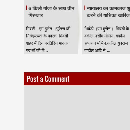
ेतु रक्षा
6 किलो गांजा के साथ तीन
न्यायालय का कामकाज शु
ति में
गिरफ्तार
करने की याचिका खारिज
ील ने
भिवंडी ।एम हुसेन ।पुलिस की
भिवंडी ।एम हुसेन। भिवंडी के
निकों के
निष्क्रियता के कारण भिवंडी
वकील नसीम मोमिन, वकील
ने वाले 10
शहर में दिन प्रतिदिन मादक
सफावन मोमिन,वकील युवराज
सांसद
पदार्थों की बि...
पाटील आदि नेे ...
.
Post a Comment