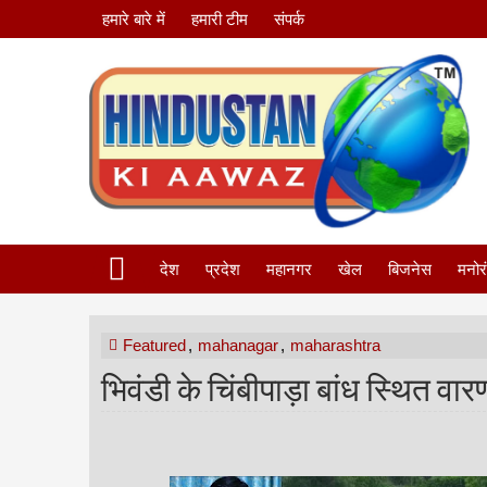
हमारे बारे में
हमारी टीम
संपर्क
देश
प्रदेश
महानगर
खेल
बिजनेस
मनोर
Featured
,
mahanagar
,
maharashtra
भिवंडी के चिंबीपाड़ा बांध स्थित वा