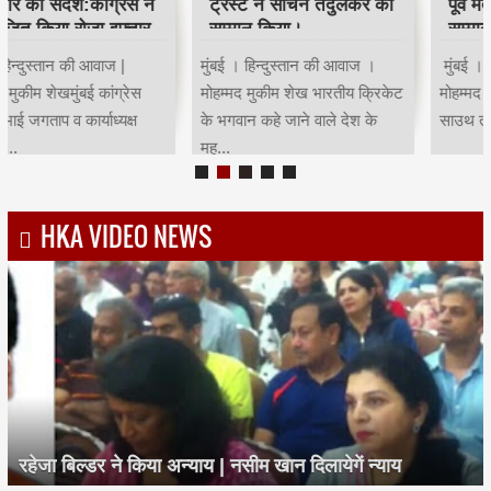
पूर्व मंत्री चंद्रकांत हंडोरे का
सम्मान।
Invest 3 lacs One Time &
Get 13 Lacs Fund for your
मुंबई । हिन्दुस्तान की आवाज ।
Child Education, Gradution
मोहम्मद मुकीम शेख मुंबई कांग्रेस
& Marriage...
साउथ तमिल सेल कार्याध्यक्ष...
HKA VIDEO NEWS
रहेजा बिल्डर ने किया अन्याय | नसीम खान दिलायेगें न्याय