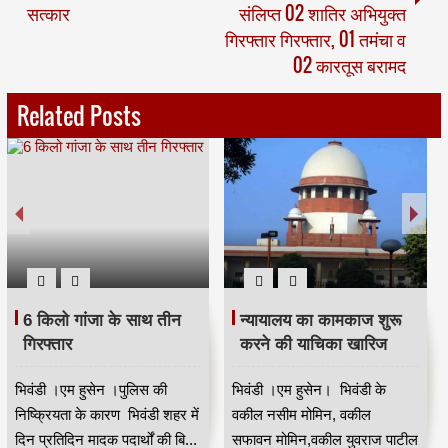
सत्कार
संलिप्त 02 शातिर अभियुक्त
गिरफ्तार गिरफ्तार, 01 तमंचा व
02 कारतूस बरामद
Related Posts
मुंबई कांग्रेस की ओर से
भाई जगताप ने स्व एकनाथ
मुंबईकरों की सेवा के लिये
गायकवाड़ को भावभीनी
ओशिवरा में कोविड हॉटलाइन
श्रद्धांजलि दी ।
सेंटर शुरू किया
मुंबई / हिन्दुस्तान की आवाज /
मुंबई कांग्रेस के पूर्व अध्यक्ष और पूर्व
मोहम्मद मुकीम शेखमुंबई में दिन-ब-
सांसद एकनाथ गायकवाड़ के
दिन बढ़ते कोविड महामारी से प्रभ...
आकस्मिक निधन पर मंत्रालय के