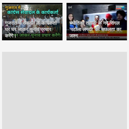
गुजरात में सेवादल के कार्यकर्ता
ज्योतिका तांगड़ी के नए सिंगल
घर घर जाकर चुनाव प्रचार
'पटोला लगदी' की सफलता का
करेंगे।
जश्न