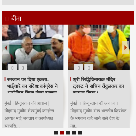
बीमा
रमजान पर दिया एकता-
श्री सिद्धिविनायक मंदिर
भाईचारे का संदेश:कांग्रेस ने
ट्रस्ट ने सचिन तेंदुलकर का
आयोजित किया रोजा इफ्तार
सम्मान किया।
मुंबई | हिन्दुस्तान की आवाज |
मुंबई । हिन्दुस्तान की आवाज ।
मोहम्मद मुकीम शेखमुंबई कांग्रेस
मोहम्मद मुकीम शेख भारतीय क्रिकेट
अध्यक्ष भाई जगताप व कार्याध्यक्ष
के भगवान कहे जाने वाले देश के
चरणसि...
मह...