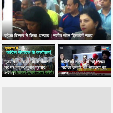
रहेजा बिल्डर ने किया अन्याय | नसीम खान दिलायेगें न्याय
गुजरात में सेवादल के कार्यकर्ता
ज्योतिका तांगड़ी के नए सिंगल
घर घर जाकर चुनाव प्रचार
'पटोला लगदी' की सफलता का
करेंगे।
जश्न