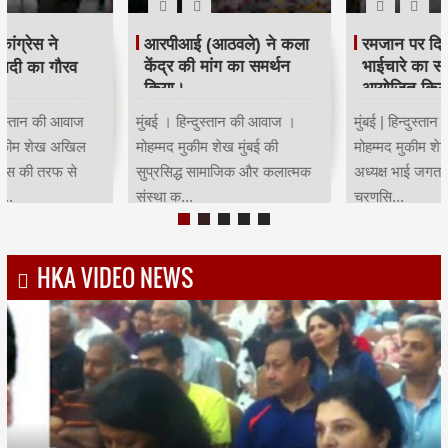
रमजान पर दिया एकता-
श्री सिद्धिविनायक मंदिर
भाईचारे का संदेश:कांग्रेस ने
ट्रस्ट ने सचिन तेंदुलकर का
आयोजित किया रोजा इफ्तार
सम्मान किया।
मुंबई | हिन्दुस्तान की आवाज |
मुंबई । हिन्दुस्तान की आवाज ।
मोहम्मद मुकीम शेखमुंबई कांग्रेस
मोहम्मद मुकीम शेख भारतीय क्रिकेट
अध्यक्ष भाई जगताप व कार्याध्यक्ष
के भगवान कहे जाने वाले देश के
चरणसि...
मह...
HKA VIDEO NEWS