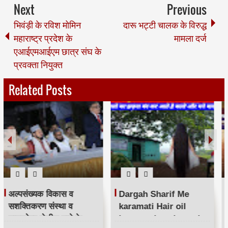
Next
Previous
भिवंड़ी के रविश मोमिन
दारू भट्टी चालक के विरुद्ध
महाराष्ट्र प्रदेश के
मामला दर्ज
एआईएमआईएम छात्र संघ के
प्रवक्ता नियुक्त
Related Posts
अर्जुन वॉयज ने जीता के
अवधनारायण शुक्ला के
कामराज ट्रॉफी।
जन्मदिन पर गुलदस्ता का
अम्बार।