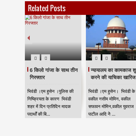
Related Posts
ेतु रक्षा
6 किलो गांजा के साथ तीन
न्यायालय का कामकाज शु
ति में
गिरफ्तार
करने की याचिका खारिज
ील ने
भिवंडी ।एम हुसेन ।पुलिस की
भिवंडी ।एम हुसेन। भिवंडी के
निकों के
निष्क्रियता के कारण भिवंडी
वकील नसीम मोमिन, वकील
ने वाले 10
शहर में दिन प्रतिदिन मादक
सफावन मोमिन,वकील युवराज
सांसद
पदार्थों की बि...
पाटील आदि नेे ...
.