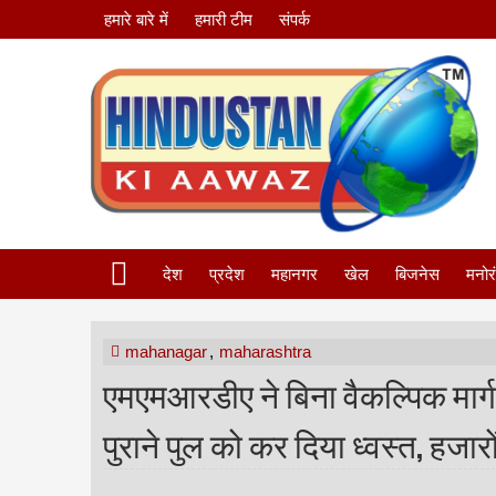
हमारे बारे में
हमारी टीम
संपर्क
देश
प्रदेश
महानगर
खेल
बिजनेस
मनोर
mahanagar
,
maharashtra
एमएमआरडीए ने बिना वैकल्पिक मार्ग 
पुराने पुल को कर दिया ध्वस्त, हजारो