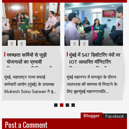
स्वच्छता कर्मियों से जुड़ी
मुंबई में 547 डिवॉटरिंग पंपों पर
योजनाओं का प्रभावी
IOT आधारित मॉनिटरिंग
क्रियान्वयन सुनिश्चित करें —
सिस्टम लागू, बारिश में
महाराष्ट्र राज्य सफाई
जलभराव नियंत्रण होगा
मुंबई, महाराष्ट्र राज्य सफाई
मुंबई महानगर में मानसून के दौरान
कर्मचारी आयोग के उपाध्यक्ष
अधिक प्रभावी
कर्मचारी आयोग (मुंबई) के उपाध्यक्ष
जलभराव की समस्या से निपटने के
मुकेश सोनू सरवान HKA
Mukesh Sonu Sarwan ने बृ...
लिए बृहन्मुंबई महानगरपालि...
Blogger
Facebook
Post a Comment