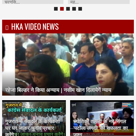
चरणसि...
मह...
HKA VIDEO NEWS
रहेजा बिल्डर ने किया अन्याय | नसीम खान दिलायेगें न्याय
गुजरात में सेवादल के कार्यकर्ता
ज्योतिका तांगड़ी के नए सिंगल
घर घर जाकर चुनाव प्रचार
'पटोला लगदी' की सफलता का
करेंगे।
जश्न