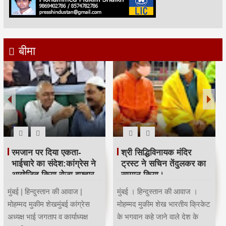
बीमा
रमजान पर दिया एकता-
श्री सिद्धिविनायक मंदिर
भाईचारे का संदेश:कांग्रेस ने
ट्रस्ट ने सचिन तेंदुलकर का
आयोजित किया रोजा इफ्तार
सम्मान किया।
मुंबई | हिन्दुस्तान की आवाज |
मुंबई । हिन्दुस्तान की आवाज ।
मोहम्मद मुकीम शेखमुंबई कांग्रेस
मोहम्मद मुकीम शेख भारतीय क्रिकेट
अध्यक्ष भाई जगताप व कार्याध्यक्ष
के भगवान कहे जाने वाले देश के