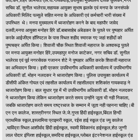
काटेकर,शहर अभियंता एल.पी.गायकवाड़,उपायुक्त मुख्यालय दीपक कुर्लेकर,नगर
सचिव डॉ. सुनील भालेराव,सहायक आयुक्त सुभाष झलके एवं मनपा के जनसंपर्क
अधिकारी मिलिंद पल्सुले सहित मनपा के अधिकारी एवं कर्मचारी भारी संख्या में
उपस्थित थे। मनपा मुख्यालय में ध्वजारोहण करने के बाद महापौर जावेद
दलवी,मनपा आयुक्त मनोहर हिरे डॉ.बाबासाहेब अंबेडकर के पुतले पर पुष्पहार अर्पित
करके आईजीएम हॉस्पिटल के पास स्थित शहीद स्मारक गए जहां शहीदों को
पुष्पचक्र अर्पित किया। शिवाजी चौक स्थित शिवाजी महाराज के अश्वारूढ़ पुतले
पर मनपा आयुक्त मनोहर हिरे,उपमहापुर मनोज काटेकर, नगर सचिव डॉ. सुनील
भालेराव एवं पूर्व नगरसेवक गजानन शेटे ने पुष्पहार अर्पित करके शिवाजी महाराज
का अभिवादन किया। इसी प्रकार उपविभागीय अधिकारी कार्यालय में उपविभागीय
अधिकारी डॉ. मोहन नलदकर ने ध्वजारोहण किया। पुलिस उपायुक्त कार्यालय में
डीसीपी अंकित गोयल एवं तहसील कार्यालय में तहसीलदार शशिकांत गायकवाड़ ने
ध्वजारोहण किया। बाल सुधार गृह में भी उपविभागीय अधिकारी डॉ. मोहन नलदकर
ने ध्वजारोहण किया लेकिन ध्वजारोहण करते समय उन्होंने जूता भी नही निकाला,
जबकि ध्वजारोहण करते समय राष्ट्रध्वज के सम्मान में जूता नही पहनना चाहिए।बी
एन एन कालेज, शास्त्रीनगर स्थित जे.जे.गुप्ता हिंदी हाईस्कूल,बिंदल हिन्दी
प्राथमिक स्कूल,इस्लामिया प्राइमरी स्कूल, रईस हाई स्कूल एंड ज्यु कालेज
,चाविंद्रा स्थित आशीर्वाद हिंदी हाईस्कूल, स्वामी विवेकानंद हाईस्कूल,शेठ जुग्गी
लाल पोदार इंग्लिश हाईस्कूल,समदिया हाईस्कूल,ग्लोबल इंटरनेशनल हाईस्कूल एंड