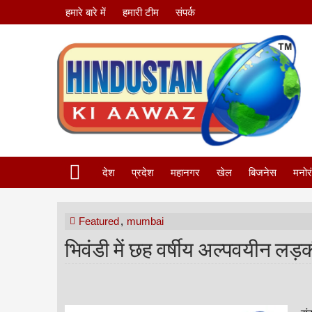
हमारे बारे में
हमारी टीम
संपर्क
देश
प्रदेश
महानगर
खेल
बिजनेस
मनोर
Featured
,
mumbai
भिवंडी में छह वर्षीय अल्पवयीन लड़