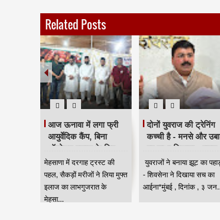
Related Posts
टरिंग पंपों
आज ऊनावा में लगा फ्री
दोनों युवराज की ट्रेनिंग
त
आयुर्वेदिक कैंप, बिना
कच्ची है - मनसे और उबा
 लागू,
ऑपरेशन इलाज के लिए
पर साधा निशाना - राहुल
 नियंत्रण
उमड़ी भीड़ HKA
शेवाले
सून के
मेहसाणा में दरगाह ट्रस्ट की
युवराजों ने बनाया झूट का पहा
वी
स्या से
पहल, सैकड़ों मरीजों ने लिया मुफ्त
- शिवसेना ने दिखाया सच का
ंबई
इलाज का लाभगुजरात के
आईना*मुंबई , दिनांक , ३ जन..
मेहसा...