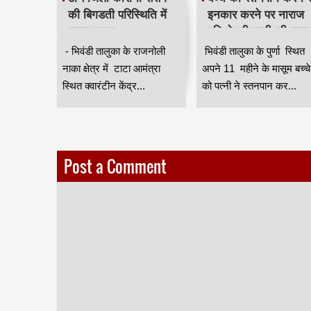
ेकर
की बिगडती परिस्थिति में
इनकार करने पर नाराज
ले का
राज्य शासन
पति ने की पत्नी की हत्या
िए
लापरवाह,क्वारंटीन केंद्र में
।
े वाली
- भिवंडी तालुका के राजनोली
भिवंडी तालुका के पुर्णा स्थित
ों को
मनो चिकित्सक नियुक्त
 कंपनियों
नाका क्षेत्र में टाटा आमंत्रा
अपने 11 महीने के मासूम बच्चे
रासत में ।
किया जाये __ किरीट
ओं को भेजे
स्थित क्वारंटीन केंद्र...
को पत्नी ने स्तनपान कर...
सोमय्या ।
Post a Comment