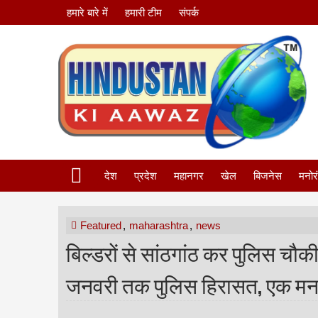
हमारे बारे में
हमारी टीम
संपर्क
देश
प्रदेश
महानगर
खेल
बिजनेस
मनोर
Featured
,
maharashtra
,
news
बिल्डरों से सांठगांठ कर पुलिस चौक
जनवरी तक पुलिस हिरासत, एक मनप