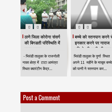
रा बिजली
ठाणे जिला कोरोना संसर्ग
बच्चे को स्तनपान करने स
ेकर
की बिगडती परिस्थिति में
इनकार करने पर नाराज
ले का
राज्य शासन
पति ने की पत्नी की हत्या
िए
लापरवाह,क्वारंटीन केंद्र में
।
े वाली
- भिवंडी तालुका के राजनोली
भिवंडी तालुका के पुर्णा स्थित
ों को
मनो चिकित्सक नियुक्त
 कंपनियों
नाका क्षेत्र में टाटा आमंत्रा
अपने 11 महीने के मासूम बच्चे
रासत में ।
किया जाये __ किरीट
ओं को भेजे
स्थित क्वारंटीन केंद्र...
को पत्नी ने स्तनपान कर...
सोमय्या ।
Post a Comment