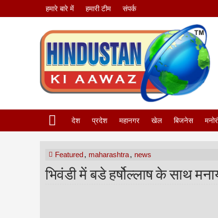
हमारे बारे में
हमारी टीम
संपर्क
देश
प्रदेश
महानगर
खेल
बिजनेस
मनोर
Featured
,
maharashtra
,
news
भिवंडी में बडे हर्षोल्लाष के साथ 