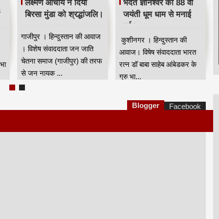
ने
रहेजा बिल्डर ने किया
गुजरात में सेवादल के
त
अन्याय | नसीम खान
कार्यकर्ता घर घर जाकर
दिलायेगें न्याय
चुनाव प्रचार करेंगे।
 |
मुंबई; पवई साकीनाका स्थित
गुजरात प्रदेश कांग्रेस सेवादल
रहेजा के २२ ईमारत के निवासियों
द्वारा सेवादल के पदाधिकारियों
के मकान ख़तरे में आ गए है एक
और कार्यकर्ताओं की बैठक
और कैम्पा...
गांधीनगर ...
Blogger
Facebook