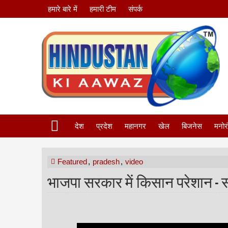
हमारे बारे में
हमारी टीम
संपर्क
देश
प्रदेश
महानगर
खेल
बिजनेस
मनोर
Featured
,
pradesh
,
video
भाजपा सरकार में किसान परेशान - सा