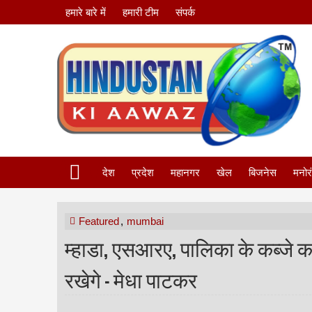
हमारे बारे में
हमारी टीम
संपर्क
देश
प्रदेश
महानगर
खेल
बिजनेस
मनोर
Featured
,
mumbai
म्हाडा, एसआरए, पालिका के कब्जे 
रखेगे - मेधा पाटकर