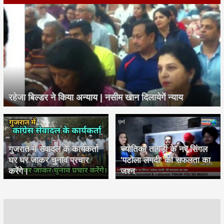
रहेजा बिल्डर ने किया अन्याय | नसीम खान दिलायेगें न्याय
गुजरात में सेवादल के कार्यकर्ता
ज्योतिका तांगड़ी के नए सिंगल
घर घर जाकर चुनाव प्रचार
'पटोला लगदी' की सफलता का
करेंगे।
जश्न