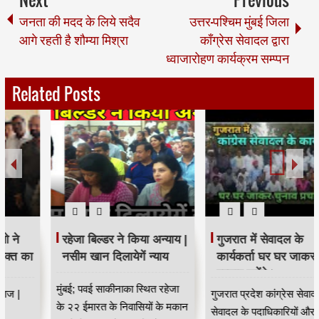
जनता की मदद के लिये सदैव
उत्तर-पश्चिम मुंबई जिला
आगे रहती है शौम्या मिश्रा
काँग्रेस सेवादल द्वारा
ध्वाजारोहण कार्यक्रम सम्प्पन
Related Posts
रहेजा बिल्डर ने किया अन्याय |
गुजरात में सेवादल के
नसीम खान दिलायेगें न्याय
कार्यकर्ता घर घर जाकर चुनाव
प्रचार करेंगे।
मुंबई; पवई साकीनाका स्थित रहेजा
गुजरात प्रदेश कांग्रेस सेवादल द्वारा
के २२ ईमारत के निवासियों के मकान
सेवादल के पदाधिकारियों और