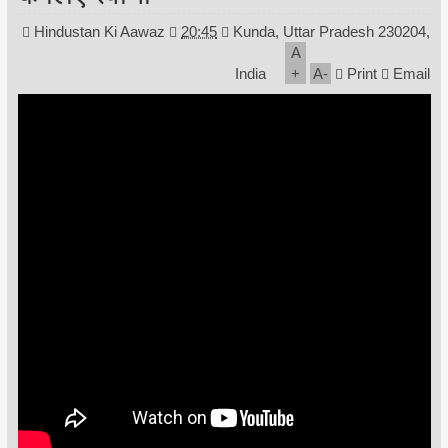
Hindustan Ki Aawaz
20:45
Kunda, Uttar Pradesh 230204,
A
India
+
A
-
Print
Email