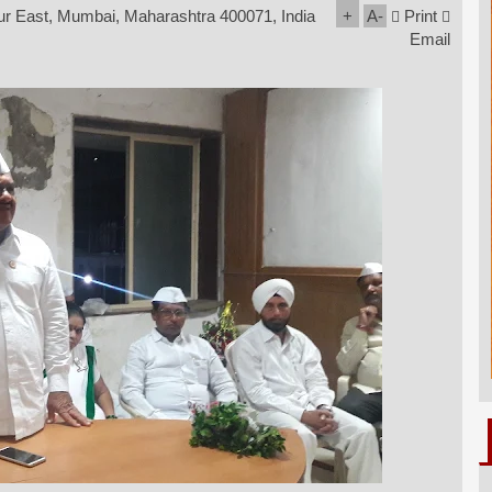
ur East, Mumbai, Maharashtra 400071, India
+
A
-
Print
Email