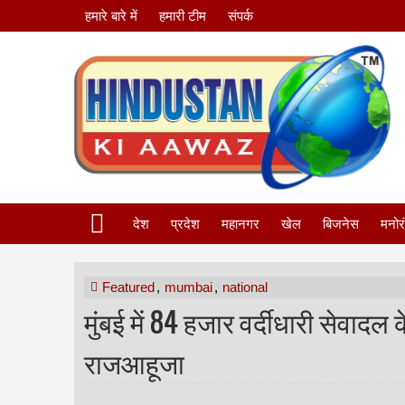
हमारे बारे में
हमारी टीम
संपर्क
देश
प्रदेश
महानगर
खेल
बिजनेस
मनोर
Featured
,
mumbai
,
national
मुंबई में 84 हजार वर्दीधारी सेवादल क
राजआहूजा