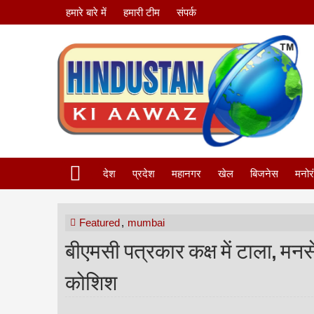
हमारे बारे में
हमारी टीम
संपर्क
देश
प्रदेश
महानगर
खेल
बिजनेस
मनोर
Featured
,
mumbai
बीएमसी पत्रकार कक्ष में टाला, मनसे 
कोशिश