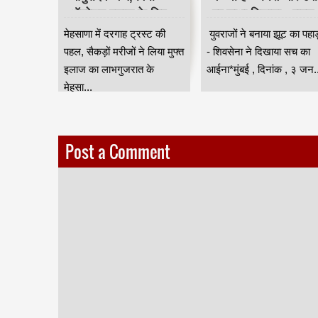
 लागू,
ऑपरेशन इलाज के लिए
पर साधा निशाना - राहुल
 नियंत्रण
उमड़ी भीड़ HKA
शेवाले
सून के
मेहसाणा में दरगाह ट्रस्ट की
युवराजों ने बनाया झूट का पहा
वी
स्या से
पहल, सैकड़ों मरीजों ने लिया मुफ्त
- शिवसेना ने दिखाया सच का
ंबई
इलाज का लाभगुजरात के
आईना*मुंबई , दिनांक , ३ जन..
मेहसा...
Post a Comment