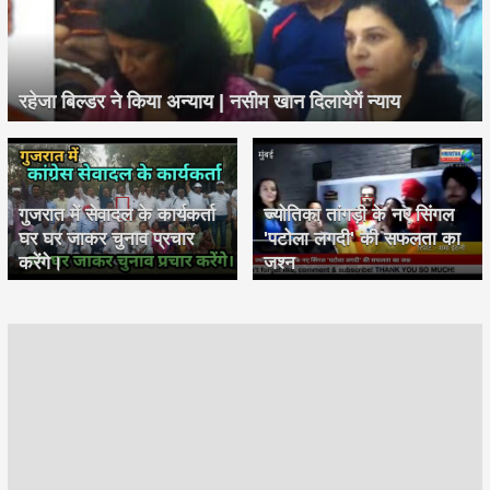
रहेजा बिल्डर ने किया अन्याय | नसीम खान दिलायेगें न्याय
गुजरात में सेवादल के कार्यकर्ता
ज्योतिका तांगड़ी के नए सिंगल
घर घर जाकर चुनाव प्रचार
'पटोला लगदी' की सफलता का
करेंगे।
जश्न