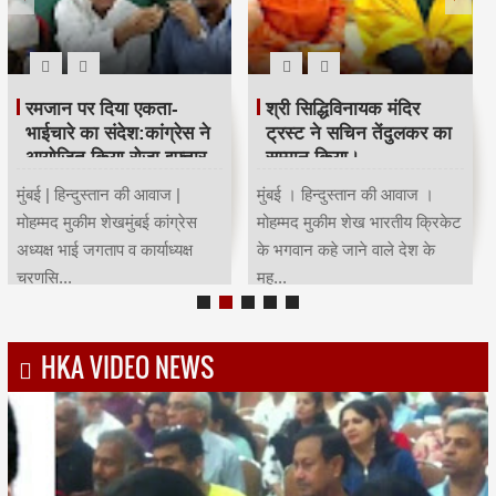
रमजान पर दिया एकता-
श्री सिद्धिविनायक मंदिर
भाईचारे का संदेश:कांग्रेस ने
ट्रस्ट ने सचिन तेंदुलकर का
आयोजित किया रोजा इफ्तार
सम्मान किया।
मुंबई | हिन्दुस्तान की आवाज |
मुंबई । हिन्दुस्तान की आवाज ।
मोहम्मद मुकीम शेखमुंबई कांग्रेस
मोहम्मद मुकीम शेख भारतीय क्रिकेट
अध्यक्ष भाई जगताप व कार्याध्यक्ष
के भगवान कहे जाने वाले देश के
चरणसि...
मह...
HKA VIDEO NEWS