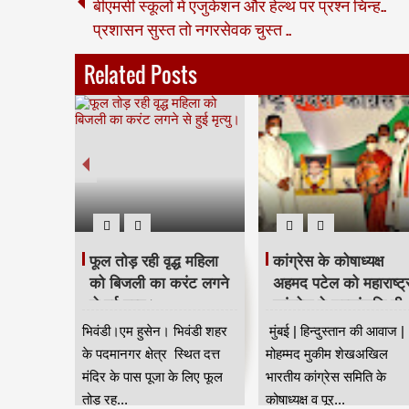
बीएमसी स्कूलों में एजुकेशन और हेल्थ पर प्रश्न चिन्ह..
प्रशासन सुस्त तो नगरसेवक चुस्त ..
Related Posts
 करने के
फूल तोड़ रही वृद्ध महिला
कांग्रेस के कोषाध्यक्ष
िकों को
को बिजली का करंट लगने
अहमद पटेल को महाराष्ट्
 का समय
से हुई मृत्यु।
कांग्रेस ने श्रद्धांजलि दी
ावरलूम की
भिवंडी।एम हुसेन। भिवंडी शहर
मुंबई | हिन्दुस्तान की आवाज |
यत मिलने के
के पदमानगर क्षेत्र स्थित दत्त
मोहम्मद मुकीम शेखअखिल
ा
मंदिर के पास पूजा के लिए फूल
भारतीय कांग्रेस समिति के
य...
तोड़ रह...
कोषाध्यक्ष व पूर्...