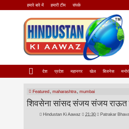
हमारे बारे में
हमारी टीम
संपर्क
देश
प्रदेश
महानगर
खेल
बिजनेस
मनोर
Featured
,
maharashtra
,
mumbai
शिवसेना सांसद संजय संजय राऊत के व
Hindustan Ki Aawaz
21:30
Patrakar Bhava