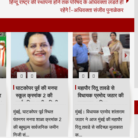
हिन्दू राष्ट्र की स्थापना होने तक परिषद के अधिवक्ता लडते ही
रहेंगे ! - अधिवक्ता संजीव पुनाळेकर
घाटकोपर पूर्व की मनपा
महापौर रितू तावडे से
र
स्कूल क्रमांक 2 की
विधायक प्रमोद जठार की
 ।
सार्वजनिक जमीन निजी
मुलाकात, महिला
संस्था को दिए जाने का
सशक्तिकरण, स्वास्थ्य और
मुंबई, घाटकोपर पूर्व स्थित
मुंबई। विधायक प्रमोद शांताराम
मामला गरमाया
पर्यटन से जुड़े चार प्रमुख
पंतनगर मनपा शाळा क्रमांक 2
जठार ने आज मुंबई की महापौर
मुद्दे उठाए HKA
की बहुमूल्य सार्वजनिक जमीन
रितू तावडे से सदिच्छा मुलाकात
निजी सं...
क...