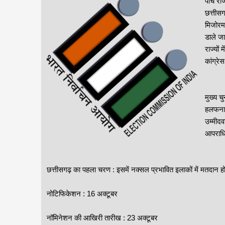
पांच रा
छत्तीसग
मिजोरम 
डाले जा
राज्यों
कांग्रे
मुख्य च
हलफनामे
उम्मीदव
आपराधिक
छत्तीसगढ़ का पहला चरण : इसमें नक्सल प्रभावित इलाकों में मतदान ह
नोटिफिकेशन : 16 अक्टूबर
नॉमिनेशन की आखिरी तारीख : 23 अक्टूबर