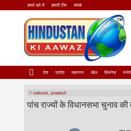
हमारे बारे में
हमारी टीम
संपर्क
देश
प्रदेश
महानगर
खेल
बिजनेस
मनोर
national
,
pradesh
पांच राज्यों के विधानसभा चुनाव क