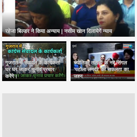
रहेजा बिल्डर ने किया अन्याय | नसीम खान दिलायेगें न्याय
गुजरात में सेवादल के कार्यकर्ता
ज्योतिका तांगड़ी के नए सिंगल
घर घर जाकर चुनाव प्रचार
'पटोला लगदी' की सफलता का
करेंगे।
जश्न