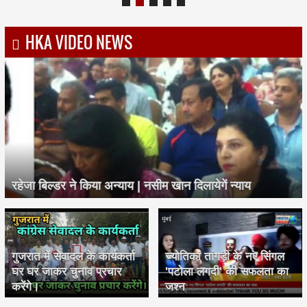
HKA VIDEO NEWS
रहेजा बिल्डर ने किया अन्याय | नसीम खान दिलायेगें न्याय
गुजरात में सेवादल के कार्यकर्ता
ज्योतिका तांगड़ी के नए सिंगल
घर घर जाकर चुनाव प्रचार
'पटोला लगदी' की सफलता का
करेंगे।
जश्न