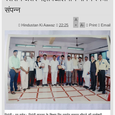
संपन्न
A
Hindustan Ki Aawaz
22:25
+
A
-
Print
Email
भिवंडी। एम हुसेन। भिवंडी तालुुका के शिक्षण विद महादेव बाबुराव चौघुले की मातोश्री