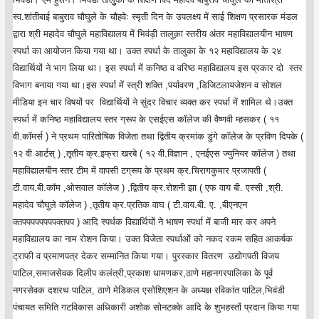
स्व.शांतीबाई बाबुराव चौघुले के चौहवेः स्मृती दिन के उपलक्ष्य में साई शिक्षण प्रसारक मंडल
द्वारा श्री महादेव चौघुले महाविद्यालय में भिवंड़ी तालुक़ा स्तरीय अंतर महाविद्यालयीन भाषण
स्पर्धा का आयोजन किया गया था। उक्त स्पर्धा के तालुका के १२ महाविद्यालय के २४
विद्यार्थियों ने भाग लिया था। इस स्पर्धा में कनिष्ठ व वरिष्ठ महाविद्यालय इस प्रकार दो स्तर
विभाग बनाया गया था।इस स्पर्धा में स्त्री शक्ति ,पर्यावरण ,डिजिटलायजेशन व सोशल
मीडिया इन चार विषयों पर विद्यार्थियों ने सुंदर विचार व्यक्त कर स्पर्धा में शामिल थे।उक्त
स्पर्धा में कनिष्ठ महाविद्यालय स्तर ग्रूप के एसईएस कॉलेज की वैष्णवी म्हसकर ( ११
वी.कॉमर्स ) ने प्रथम पारितोषिक विजेता तथा द्वितीय क्रमांक डुंगे कॉलेज के प्रविण दिपके (
१२ वी आर्टस् ) ,तृतीय क्र.इफ्रा खरबे ( १२ वी.विज्ञान , एनईएस ज्युनियर कॉलेज ) तथा
महाविद्यालयीन स्तर टीम में वापसी टग्रूप के प्रथम क्र.चिरागकुमार प्रजापती (
टी.वाय.बी.कॉम ,ओसवाल कॉलेज ) ,द्वितीय क्र.रोशनी झा ( एफ वाय बी. एस्सी ,श्री.
महादेव चौघुले कॉलेज ) ,तृतीय क्र.प्रतिक वाघ ( टी.वाय.बी. ए. ,बीएनएन
क्तपपपपपपपपक्तपप ) आदि स्पर्धक विद्यार्थियों ने भाषण स्पर्धा में बाजी मार कर अपने
महाविद्यालय का नाम रोशन किया। उक्त विजेता स्पर्धाओं को नकद रकम सहित आकर्षक
ट्राफी व प्रमाणपत्र देकर सम्मानित किया गया। पुरस्कार वितरण उद्योगपती विजय
पाटिल,समाजसेवक दिलीप कलंत्री,प्रकाश धामणकर,ठाणे महानगरपालिका के पूर्व
नगरसेवक दशरथ पाटिल, ठाणे मेडिकल एसोशिएशन के अध्यक्ष रविकांत पाटिल,भिवंडी
पंचायत समिति गटविकास अधिकारी अशोक सोनटक्के आदि के शुभहस्तों प्रदान किया गया