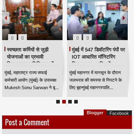
स्वच्छता कर्मियों से जुड़ी
मुंबई में 547 डिवॉटरिंग पंपों पर
योजनाओं का प्रभावी
IOT आधारित मॉनिटरिंग
क्रियान्वयन सुनिश्चित करें —
सिस्टम लागू, बारिश में
महाराष्ट्र राज्य सफाई
जलभराव नियंत्रण होगा
मुंबई, महाराष्ट्र राज्य सफाई
मुंबई महानगर में मानसून के दौरान
कर्मचारी आयोग के उपाध्यक्ष
अधिक प्रभावी
कर्मचारी आयोग (मुंबई) के उपाध्यक्ष
जलभराव की समस्या से निपटने के
मुकेश सोनू सरवान HKA
Mukesh Sonu Sarwan ने बृ...
लिए बृहन्मुंबई महानगरपालि...
Blogger
Facebook
Post a Comment