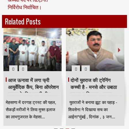
निर्विरोध निर्वाचित।
Related Posts
आज ऊनावा में लगा फ्री
दोनों युवराज की ट्रेनिंग
आयुर्वेदिक कैंप, बिना ऑपरेशन
कच्ची है - मनसे और उबाठा
इलाज के लिए उमड़ी भीड़
पर साधा निशाना - राहुल
HKA
शेवाले
मेहसाणा में दरगाह ट्रस्ट की पहल,
युवराजों ने बनाया झूट का पहाड़ -
सैकड़ों मरीजों ने लिया मुफ्त इलाज
शिवसेना ने दिखाया सच का
का लाभगुजरात के मेहसा...
आईना*मुंबई , दिनांक , ३ जन...