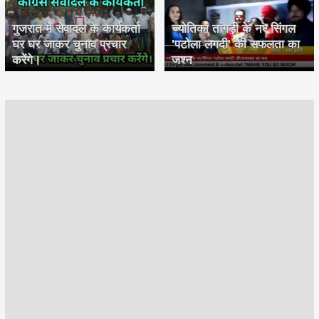
गुजरात में सेवादल के कार्यकर्ता
ज्योतिका तांगड़ी के नए सिंगल
घर घर जाकर चुनाव प्रचार
'पटोला लगदी' की सफलता का
करेंगे।
जश्न