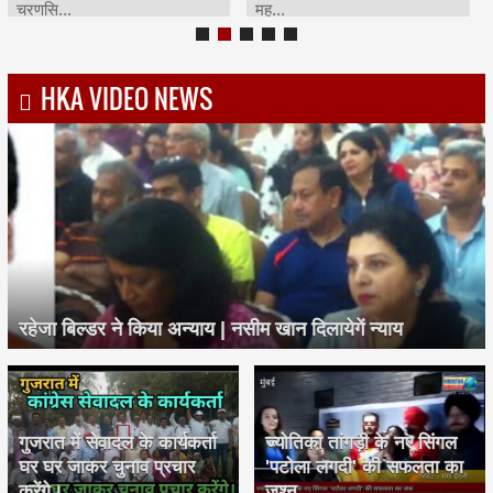
HKA VIDEO NEWS
रहेजा बिल्डर ने किया अन्याय | नसीम खान दिलायेगें न्याय
गुजरात में सेवादल के कार्यकर्ता
ज्योतिका तांगड़ी के नए सिंगल
घर घर जाकर चुनाव प्रचार
'पटोला लगदी' की सफलता का
करेंगे।
जश्न