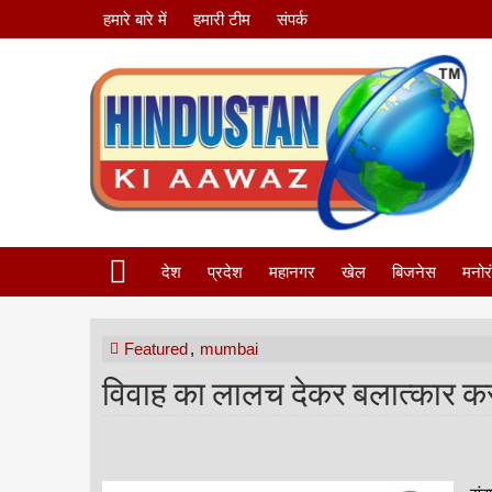
हमारे बारे में
हमारी टीम
संपर्क
देश
प्रदेश
महानगर
खेल
बिजनेस
मनोर
Featured
,
mumbai
विवाह का लालच देकर बलात्कार करन