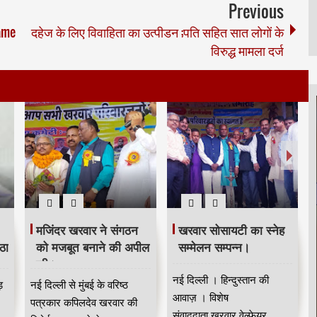
Previous
ame
दहेज के लिए विवाहिता का उत्पीडन ;पति सहित सात लोगों के
विरुद्ध मामला दर्ज
मजिंदर खरवार ने संगठन
खरवार सोसायटी का स्नेह
ठा
को मजबूत बनाने की अपील
सम्मेलन सम्पन्न।
की।
नई दिल्ली । हिन्दुस्तान की
ड़
नई दिल्ली से मुंबई के वरिष्ठ
आवाज़ । विशेष
पत्रकार कपिलदेव खरवार की
संवाददाता खरवार वेल्फेयर