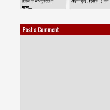
ंबई
इलाज का लाभगुजरात के
आईना*मुंबई , दिनांक , ३ जन..
मेहसा...
Post a Comment