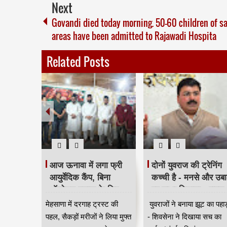
Next
Govandi died today morning. 50-60 children of s
areas have been admitted to Rajawadi Hospita
Related Posts
टरिंग पंपों
आज ऊनावा में लगा फ्री
दोनों युवराज की ट्रेनिंग
त
आयुर्वेदिक कैंप, बिना
कच्ची है - मनसे और उबा
 लागू,
ऑपरेशन इलाज के लिए
पर साधा निशाना - राहुल
 नियंत्रण
उमड़ी भीड़ HKA
शेवाले
सून के
मेहसाणा में दरगाह ट्रस्ट की
युवराजों ने बनाया झूट का पहा
वी
स्या से
पहल, सैकड़ों मरीजों ने लिया मुफ्त
- शिवसेना ने दिखाया सच का