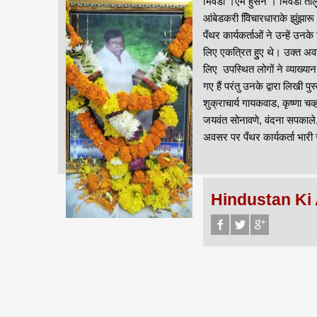
भिवंडी ।एम हुसेन । भिवंडी ताल
आंबेडकरी वििचारधाराके झुंझारू क
पँथर कार्यकर्ताओं ने उन्हें 
लिए एकत्रित हुुए थे। उक्त अवस
लिए उपस्थित लोगों ने व्याख्या
गए हैं परंतु उनके द्वारा लिखी
शुक्राचार्य गायकवाड, कृष्णा
जयवंत सोनावणे, वंदना सपकाले,
अवसर पर पँथर कार्यकर्ता भारी 
Hindustan Ki