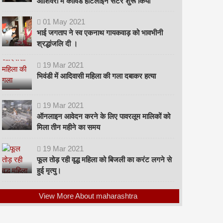
ओशिवरा में कोविड हॉटलाइन सेंटर शुरू किया
01
May
2021
भाई जगताप ने स्व एकनाथ गायकवाड़ को भावभीनी
श्रद्धांजलि दी ।
19
Mar
2021
भिवंडी में आदिवासी महिला की गला दबाकर हत्या
19
Mar
2021
ऑनलाइन आवेदन करने के लिए पावरलूम मालिकों को
मिला तीन महीने का समय
19
Mar
2021
फूल तोड़ रही वृद्ध महिला को बिजली का करंट लगने से
हुई मृत्यु।
View More About maharashtra