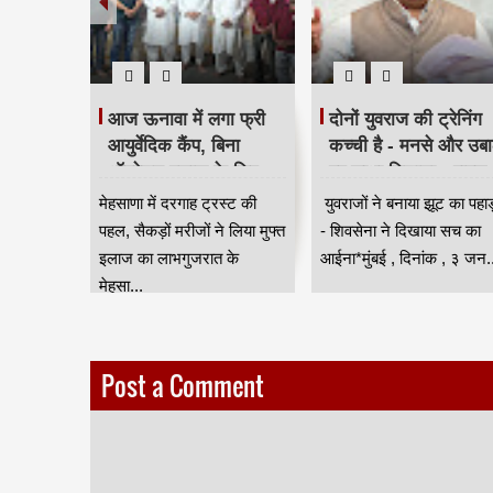
टरिंग पंपों
आज ऊनावा में लगा फ्री
दोनों युवराज की ट्रेनिंग
त
आयुर्वेदिक कैंप, बिना
कच्ची है - मनसे और उबा
 लागू,
ऑपरेशन इलाज के लिए
पर साधा निशाना - राहुल
 नियंत्रण
उमड़ी भीड़ HKA
शेवाले
सून के
मेहसाणा में दरगाह ट्रस्ट की
युवराजों ने बनाया झूट का पहा
वी
स्या से
पहल, सैकड़ों मरीजों ने लिया मुफ्त
- शिवसेना ने दिखाया सच का
ंबई
इलाज का लाभगुजरात के
आईना*मुंबई , दिनांक , ३ जन..
मेहसा...
Post a Comment