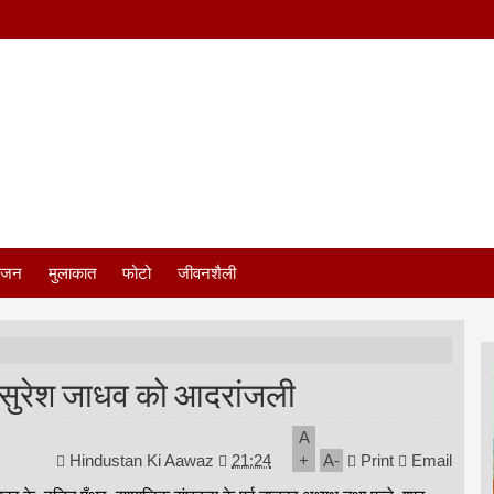
ंजन
मुलाकात
फोटो
जीवनशैली
ता सुरेश जाधव को आदरांजली
A
Hindustan Ki Aawaz
21:24
+
A
-
Print
Email