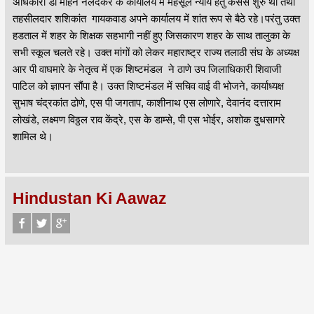
अधिकारी डॉ मोहन नलदकर के कार्यालय में महसूल न्याय हेतु केसेस शुरु था तथा
तहसीलदार शशिकांत गायकवाड अपने कार्यालय में शांत रूप से बैठे रहे।परंतु उक्त
हडताल में शहर के शिक्षक सहभागी नहीं हुए जिसकारण शहर के साथ तालुका के
सभी स्कूल चलते रहे। उक्त मांगों को लेकर महाराष्ट्र राज्य तलाठी संघ के अध्यक्ष
आर पी वाघमारे के नेतृत्व में एक शिष्टमंडल ने ठाणे उप जिलाधिकारी शिवाजी
पाटिल को ज्ञापन सौंपा है। उक्त शिष्टमंडल में सचिव वाई वी भोजने, कार्याध्यक्ष
सुभाष चंद्रकांत ढोणे, एस पी जगताप, काशीनाथ एस लोणारे, देवानंद दत्ताराम
लोखंडे, लक्ष्मण विठ्ठल राव केंद्रे, एस के डाम्से, पी एस भोईर, अशोक दुधसागरे
शामिल थे।
Hindustan Ki Aawaz