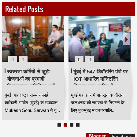
Related Posts
स्वच्छता कर्मियों से जुड़ी
मुंबई में 547 डिवॉटरिंग पंपों पर
योजनाओं का प्रभावी
IOT आधारित मॉनिटरिंग
क्रियान्वयन सुनिश्चित करें —
सिस्टम लागू, बारिश में
महाराष्ट्र राज्य सफाई
जलभराव नियंत्रण होगा
मुंबई, महाराष्ट्र राज्य सफाई
मुंबई महानगर में मानसून के दौरान
कर्मचारी आयोग के उपाध्यक्ष
अधिक प्रभावी
कर्मचारी आयोग (मुंबई) के उपाध्यक्ष
जलभराव की समस्या से निपटने के
मुकेश सोनू सरवान HKA
Mukesh Sonu Sarwan ने बृ...
लिए बृहन्मुंबई महानगरपालि...
Blogger
Facebook