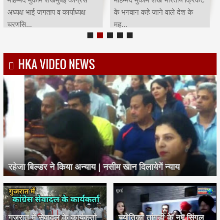
अध्यक्ष भाई जगताप व कार्याध्यक्ष
के भगवान कहे जाने वाले देश के
चरणसि...
मह...
HKA VIDEO NEWS
रहेजा बिल्डर ने किया अन्याय | नसीम खान दिलायेगें न्याय
गुजरात में सेवादल के कार्यकर्ता
ज्योतिका तांगड़ी के नए सिंगल