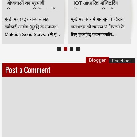
योजनाओं का प्रभावी
IOT आधारित मॉनिटरिंग
क्रियान्वयन सुनिश्चित करें —
सिस्टम लागू, बारिश में
महाराष्ट्र राज्य सफाई
जलभराव नियंत्रण होगा
मुंबई, महाराष्ट्र राज्य सफाई
मुंबई महानगर में मानसून के दौरान
कर्मचारी आयोग के उपाध्यक्ष
अधिक प्रभावी
कर्मचारी आयोग (मुंबई) के उपाध्यक्ष
जलभराव की समस्या से निपटने के
मुकेश सोनू सरवान HKA
Mukesh Sonu Sarwan ने बृ...
लिए बृहन्मुंबई महानगरपालि...
Blogger
Facebook
Post a Comment