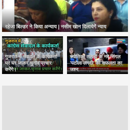
रहेजा बिल्डर ने किया अन्याय | नसीम खान दिलायेगें न्याय
गुजरात में सेवादल के कार्यकर्ता
ज्योतिका तांगड़ी के नए सिंगल
घर घर जाकर चुनाव प्रचार
'पटोला लगदी' की सफलता का
करेंगे।
जश्न